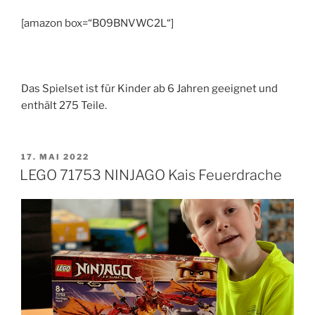
[amazon box=“B09BNVWC2L“]
Das Spielset ist für Kinder ab 6 Jahren geeignet und
enthält 275 Teile.
VERÖFFENTLICHT
17. MAI 2022
AM
LEGO 71753 NINJAGO Kais Feuerdrache