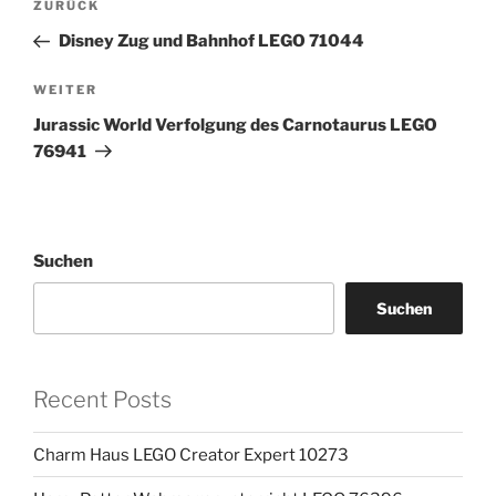
Vorheriger
ZURÜCK
Beitrag
Disney Zug und Bahnhof LEGO 71044
Nächster
WEITER
Beitrag
Jurassic World Verfolgung des Carnotaurus LEGO
76941
Suchen
Suchen
Recent Posts
Charm Haus LEGO Creator Expert 10273