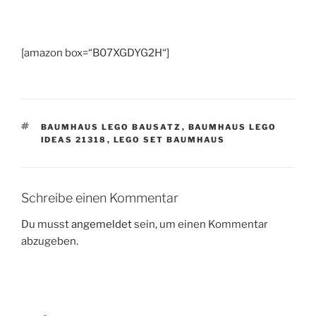
[amazon box=“B07XGDYG2H“]
SCHLAGWÖRTER
BAUMHAUS LEGO BAUSATZ
,
BAUMHAUS LEGO
IDEAS 21318
,
LEGO SET BAUMHAUS
Schreibe einen Kommentar
Du musst
angemeldet
sein, um einen Kommentar
abzugeben.
Beitragsnavigation