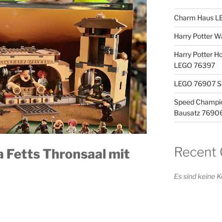
Charm Haus LE
Harry Potter 
Harry Potter H
LEGO 76397
LEGO 76907 Sp
Speed Champio
Bausatz 7690
Recent
Fetts Thronsaal mit
Es sind keine