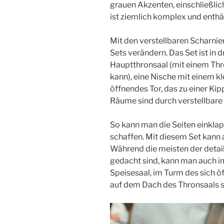
grauen Akzenten, einschließlic
ist ziemlich komplex und enthält 
Mit den verstellbaren Scharni
Sets verändern. Das Set ist in 
Hauptthronsaal (mit einem Thr
kann), eine Nische mit einem kl
öffnendes Tor, das zu einer Ki
Räume sind durch verstellbare
So kann man die Seiten einklap
schaffen. Mit diesem Set kann 
Während die meisten der detail
gedacht sind, kann man auch im
Speisesaal, im Turm des sich ö
auf dem Dach des Thronsaals s