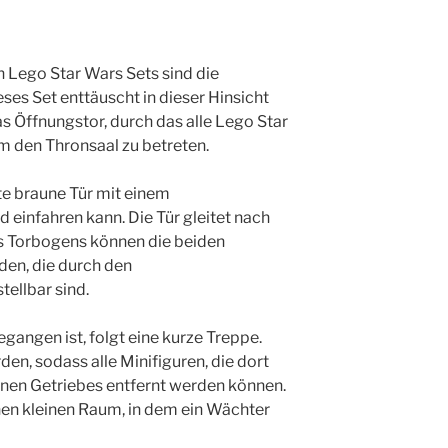
n Lego Star Wars Sets sind die
ses Set enttäuscht in dieser Hinsicht
s Öffnungstor, durch das alle Lego Star
 den Thronsaal zu betreten.
te braune Tür mit einem
 einfahren kann. Die Tür gleitet nach
s Torbogens können die beiden
en, die durch den
ellbar sind.
angen ist, folgt eine kurze Treppe.
en, sodass alle Minifiguren, die dort
rnen Getriebes entfernt werden können.
en kleinen Raum, in dem ein Wächter