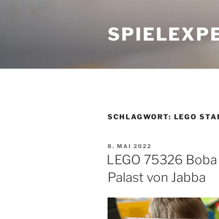
Zum
Inhalt
SPIELEXP
springen
SCHLAGWORT:
LEGO STA
VERÖFFENTLICHT
8. MAI 2022
AM
LEGO 75326 Boba F
Palast von Jabba