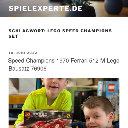
Zum
SPIELEXPERTE.DE
Inhalt
springen
SCHLAGWORT:
LEGO SPEED CHAMPIONS
SET
VERÖFFENTLICHT
10. JUNI 2022
AM
Speed Champions 1970 Ferrari 512 M Lego
Bausatz 76906