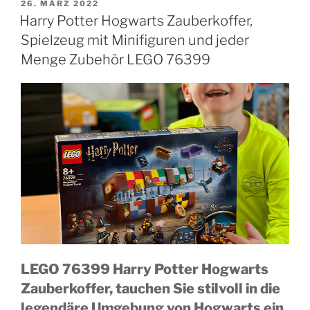
VERÖFFENTLICHT
26. MÄRZ 2022
AM
Harry Potter Hogwarts Zauberkoffer,
Spielzeug mit Minifiguren und jeder
Menge Zubehör LEGO 76399
LEGO 76399 Harry Potter Hogwarts
Zauberkoffer, tauchen Sie stilvoll in die
legendäre Umgebung von Hogwarts ein