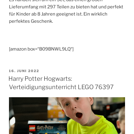
Lieferumfang mit 297 Teilen zu bieten hat und perfekt
für Kinder ab 8 Jahren geeignet ist. Ein wirklich
perfektes Geschenk.
[amazon box=“B09BNWL9LQ“]
VERÖFFENTLICHT
16. JUNI 2022
AM
Harry Potter Hogwarts:
Verteidigungsunterricht LEGO 76397