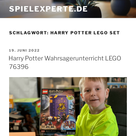
Zum
SPIELEXPERTE.DE
Inhalt
springen
SCHLAGWORT:
HARRY POTTER LEGO SET
VERÖFFENTLICHT
19. JUNI 2022
AM
Harry Potter Wahrsagerunterricht LEGO
76396